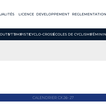
UALITÉS
LICENCE
DEVELOPPEMENT
REGLEMENTATIO
OUTE
VTT
BMX
PISTE
CYCLO-CROSS
ÉCOLES DE CYCLISME
FÉMINI
CALENDRIER CX 26- 27