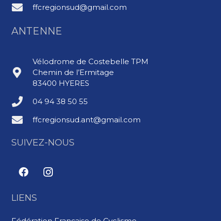
ffcregionsud@gmail.com
ANTENNE
Vélodrome de Costebelle TPM
Chemin de l’Ermitage
83400 HYERES
04 94 38 50 55
ffcregionsud.ant@gmail.com
SUIVEZ-NOUS
LIENS
Fédération Française de Cyclisme